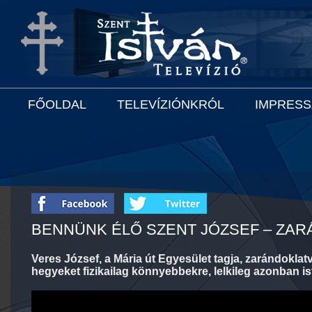
FŐOLDAL
TELEVÍZIÓNKRÓL
IMPRES
BENNÜNK ÉLŐ SZENT JÓZSEF – ZA
Veres József, a Mária út Egyesület tagja, zarándoklat
hegyeket fizikailag könnyebbekre, lelkileg azonban i