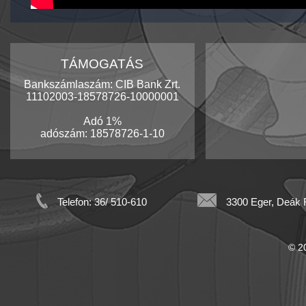
TÁMOGATÁS
Bankszámlaszám: CIB Bank Zrt.
11102003-18578726-10000001
Adó 1%
adószám: 18578726-1-10
Telefon: 36/ 510-610
3300 Eger, Deák F
© 20