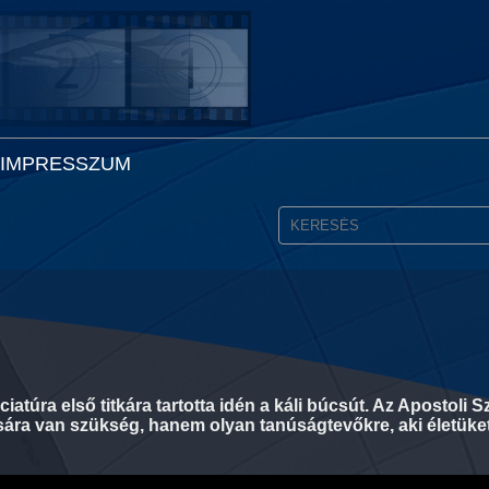
IMPRESSZUM
ciatúra első titkára tartotta idén a káli búcsút. Az Apostol
ra van szükség, hanem olyan tanúságtevőkre, aki életüket