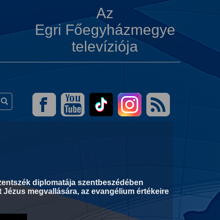
Az
Egri Főegyházmegye
televíziója
i Szentszék diplomatája szentbeszédében
 Jézus megvallására, az evangélium értékeire