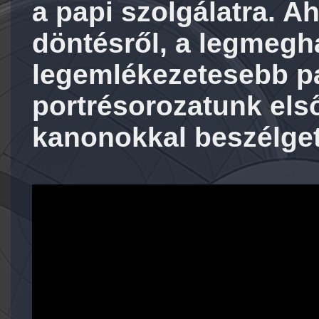
a papi szolgálatra. Ah
döntésről, a legmegh
legemlékezetesebb pa
portrésorozatunk els
kanonokkal beszélge