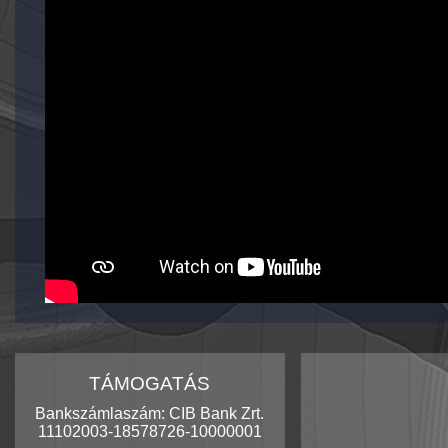
TÁMOGATÁS
Bankszámlaszám: CIB Bank Zrt.
11102003-18578726-10000001