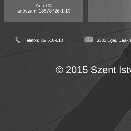
Adó 1%
adószám: 18578726-1-10
Telefon: 36/ 510-610
3300 Eger, Deák F
© 2015 Szent Istv