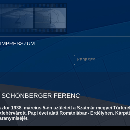
IMPRESSZUM
. - SCHÖNBERGER FERENC
ztor 1938. március 5-én született a Szatmár megyei Túrter
fehérvárott. Papi évei alatt Romániában- Erdélyben, Kárpá
 aranymiséjét.