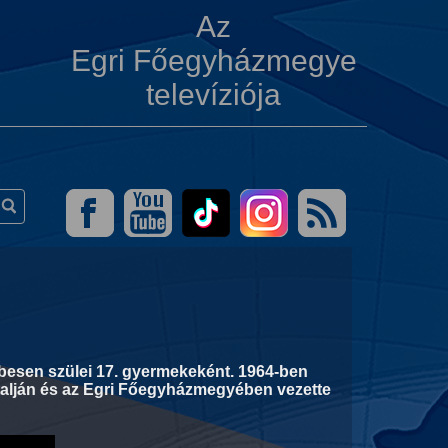
Az
Egri Főegyházmegye
televíziója
ebesen szülei 17. gyermekeként. 1964-ben
talján és az Egri Főegyházmegyében vezette