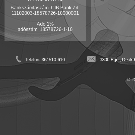
Bankszámlaszám: CIB Bank Zrt.
11102003-18578726-10000001
Adó 1%
adószám: 18578726-1-10
Telefon: 36/ 510-610
3300 Eger, Deák F
© 20