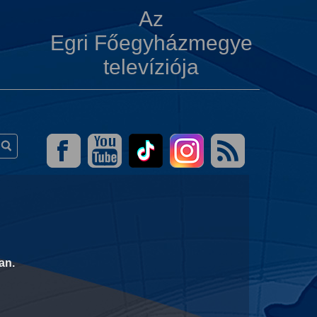
Az
Egri Főegyházmegye
televíziója
an.