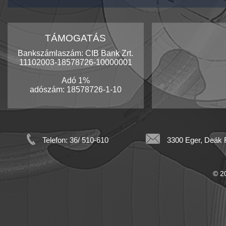
TÁMOGATÁS
Bankszámlaszám: CIB Bank Zrt.
11102003-18578726-10000001
Adó 1%
adószám: 18578726-1-10
Telefon: 36/ 510-610
3300 Eger, Deák F
© 20