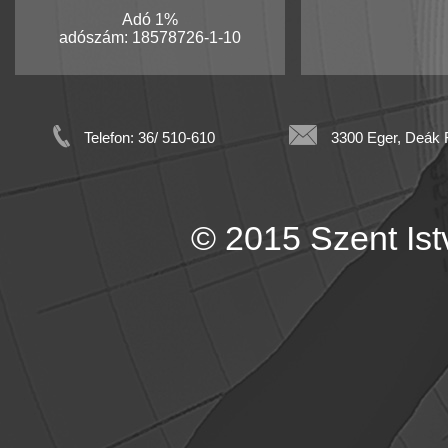
Adó 1%
adószám: 18578726-1-10
Telefon: 36/ 510-610
3300 Eger, Deák F
© 2015 Szent Istv