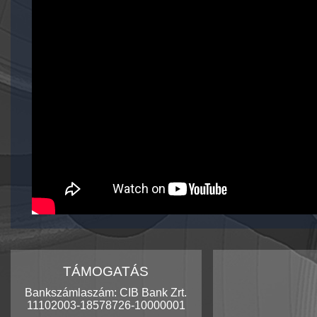
TÁMOGATÁS
Bankszámlaszám: CIB Bank Zrt.
11102003-18578726-10000001