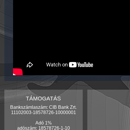
TÁMOGATÁS
Bankszámlaszám: CIB Bank Zrt.
11102003-18578726-10000001
Adó 1%
adószám: 18578726-1-10