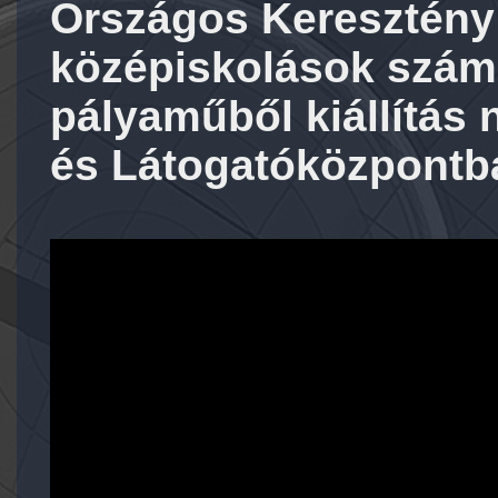
Országos Keresztény 
középiskolások számá
pályaműből kiállítás n
és Látogatóközpontba