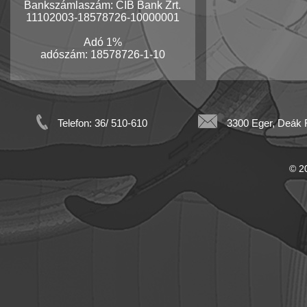
Bankszámlaszám: CIB Bank Zrt.
11102003-18578726-10000001
Adó 1%
adószám: 18578726-1-10
Telefon: 36/ 510-610
3300 Eger, Deák F
© 20