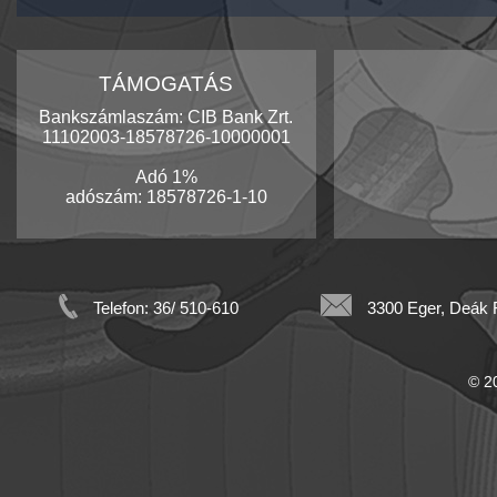
TÁMOGATÁS
Bankszámlaszám: CIB Bank Zrt.
11102003-18578726-10000001
Adó 1%
adószám: 18578726-1-10
Telefon: 36/ 510-610
3300 Eger, Deák F
© 20