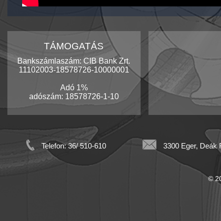
TÁMOGATÁS
Bankszámlaszám: CIB Bank Zrt.
11102003-18578726-10000001
Adó 1%
adószám: 18578726-1-10
Telefon: 36/ 510-610
3300 Eger, Deák F
© 20