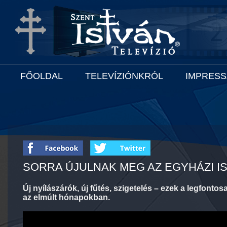
FŐOLDAL
TELEVÍZIÓNKRÓL
IMPRES
SORRA ÚJULNAK MEG AZ EGYHÁZI I
Új nyílászárók, új fűtés, szigetelés – ezek a legfon
az elmúlt hónapokban.