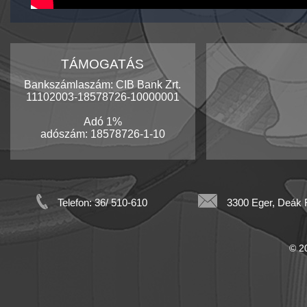
TÁMOGATÁS
Bankszámlaszám: CIB Bank Zrt.
11102003-18578726-10000001
Adó 1%
adószám: 18578726-1-10
Telefon: 36/ 510-610
3300 Eger, Deák F
© 20