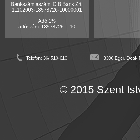
Bankszámlaszám: CIB Bank Zrt.
11102003-18578726-10000001
Adó 1%
adószám: 18578726-1-10
Telefon: 36/ 510-610
3300 Eger, Deák F
© 2015 Szent Istv