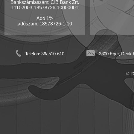
Bankszámlaszám: CIB Bank Zrt.
11102003-18578726-10000001
Adó 1%
adószám: 18578726-1-10
Telefon: 36/ 510-610
3300 Eger, Deák F
© 20