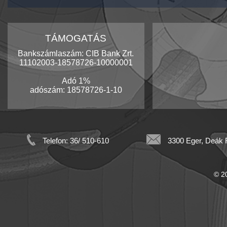
TÁMOGATÁS
Bankszámlaszám: CIB Bank Zrt.
11102003-18578726-10000001
Adó 1%
adószám: 18578726-1-10
Telefon: 36/ 510-610
3300 Eger, Deák F
© 20