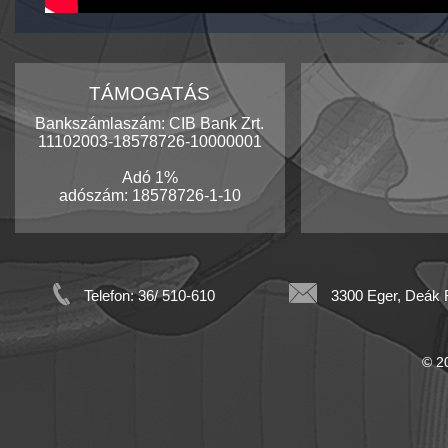
TÁMOGATÁS
Bankszámlaszám: CIB Bank Zrt.
11102003-18578726-10000001
Adó 1%
adószám: 18578726-1-10
Telefon: 36/ 510-610
3300 Eger, Deák F
© 20