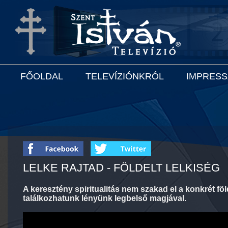
FŐOLDAL
TELEVÍZIÓNKRÓL
IMPRES
LELKE RAJTAD - FÖLDELT LELKISÉG
A keresztény spiritualitás nem szakad el a konkrét fö
találkozhatunk lényünk legbelső magjával.