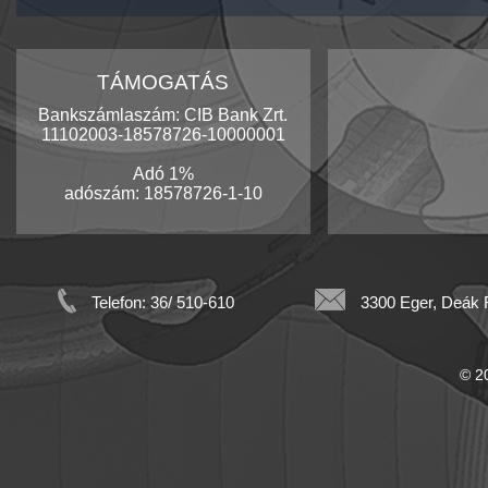
TÁMOGATÁS
Bankszámlaszám: CIB Bank Zrt.
11102003-18578726-10000001
Adó 1%
adószám: 18578726-1-10
Telefon: 36/ 510-610
3300 Eger, Deák F
© 20