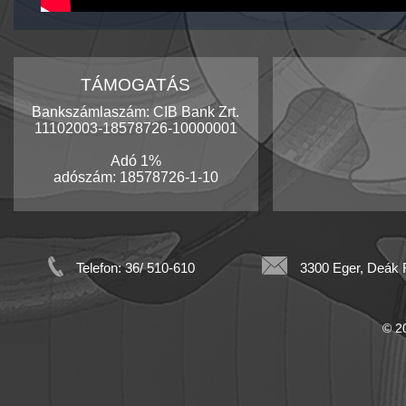
TÁMOGATÁS
Bankszámlaszám: CIB Bank Zrt.
11102003-18578726-10000001
Adó 1%
adószám: 18578726-1-10
Telefon: 36/ 510-610
3300 Eger, Deák F
© 20