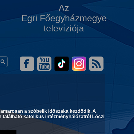
Az
Egri Főegyházmegye
televíziója
hamarosan a szóbelik időszaka kezdődik. A
en található katolikus intézményhálózatról Lóczi