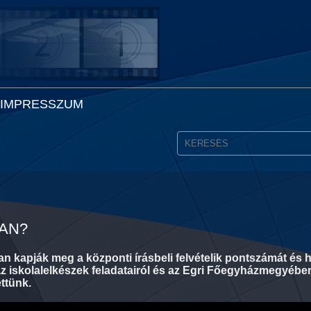
IMPRESSZUM
AN?
 kapják meg a központi írásbeli felvételik pontszámát és 
l, az iskolalelkészek feladatairól és az Egri Főegyházmegyéb
ttünk.