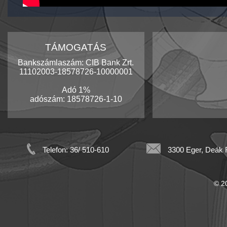
TÁMOGATÁS
Bankszámlaszám: CIB Bank Zrt.
11102003-18578726-10000001
Adó 1%
adószám: 18578726-1-10
Telefon: 36/ 510-610
3300 Eger, Deák F
© 20