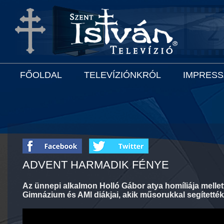
FŐOLDAL
TELEVÍZIÓNKRÓL
IMPRES
ADVENT HARMADIK FÉNYE
Az ünnepi alkalmon Holló Gábor atya homíliája melle
Gimnázium és AMI diákjai, akik műsorukkal segítették 