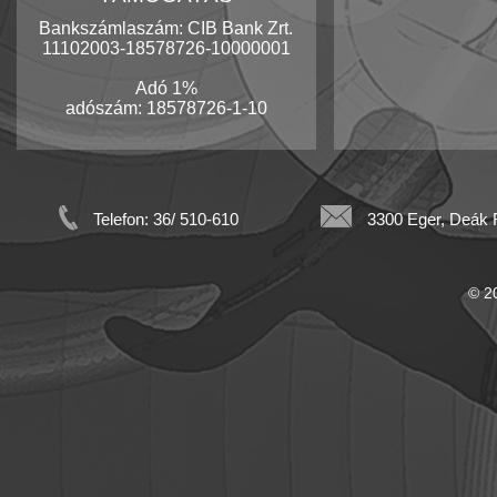
Bankszámlaszám: CIB Bank Zrt.
11102003-18578726-10000001
Adó 1%
adószám: 18578726-1-10
Telefon: 36/ 510-610
3300 Eger, Deák F
© 20