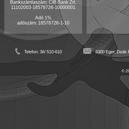
Bankszámlaszám: CIB Bank Zrt.
11102003-18578726-10000001
Adó 1%
adószám: 18578726-1-10
Telefon: 36/ 510-610
3300 Eger, Deák F
© 20