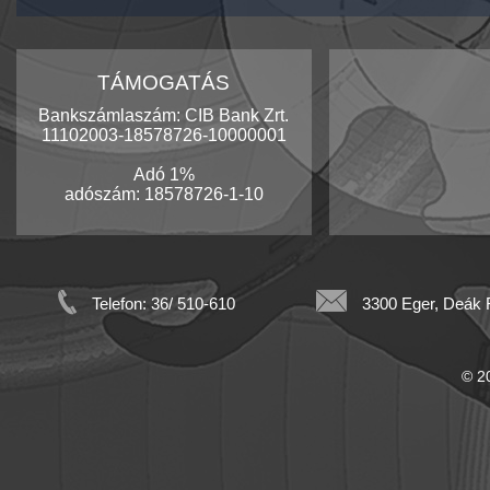
TÁMOGATÁS
Bankszámlaszám: CIB Bank Zrt.
11102003-18578726-10000001
Adó 1%
adószám: 18578726-1-10
Telefon: 36/ 510-610
3300 Eger, Deák F
© 20