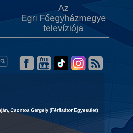
Az
Egri Főegyházmegye
televíziója
apján, Csontos Gergely (Férfisátor Egyesület)