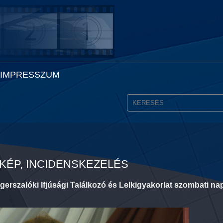
IMPRESSZUM
IKÉP, INCIDENSKEZELÉS
Egerszalóki Ifjúsági Találkozó és Lelkigyakorlat szombati n