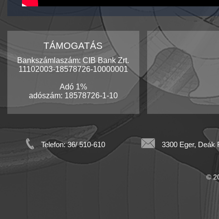
TÁMOGATÁS
Bankszámlaszám: CIB Bank Zrt.
11102003-18578726-10000001
Adó 1%
adószám: 18578726-1-10
Telefon: 36/ 510-610
3300 Eger, Deák F
© 20