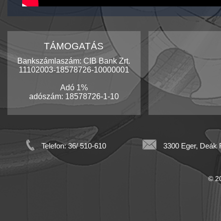
TÁMOGATÁS
Bankszámlaszám: CIB Bank Zrt.
11102003-18578726-10000001
Adó 1%
adószám: 18578726-1-10
Telefon: 36/ 510-610
3300 Eger, Deák F
© 20