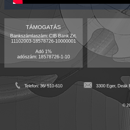
TÁMOGATÁS
Bankszámlaszám: CIB Bank Zrt.
11102003-18578726-10000001
Adó 1%
adószám: 18578726-1-10
Telefon: 36/ 510-610
3300 Eger, Deák F
© 20