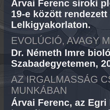
Árvai Ferenc siroki p
19-e között rendezett
Lelkigyakorlaton.
EVOLÚCIÓ, AVAGY 
Dr. Németh Imre biol
Szabadegyetemen, 202
AZ IRGALMASSÁG C
MUNKÁBAN
Árvai Ferenc, az Egr