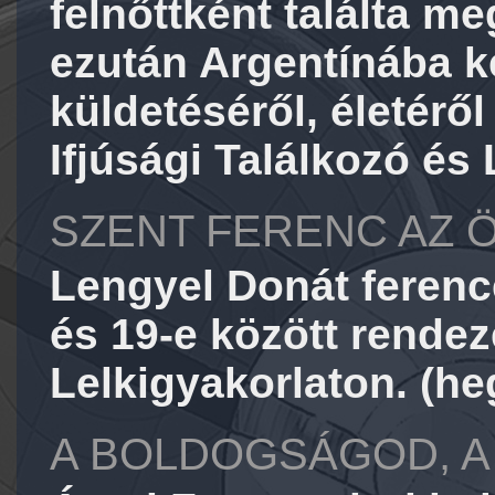
felnőttként találta me
ezután Argentínába ke
küldetéséről, életérő
Ifjúsági Találkozó és
SZENT FERENC AZ 
Lengyel Donát ference
és 19-e között rendez
Lelkigyakorlaton. (he
A BOLDOGSÁGOD, A