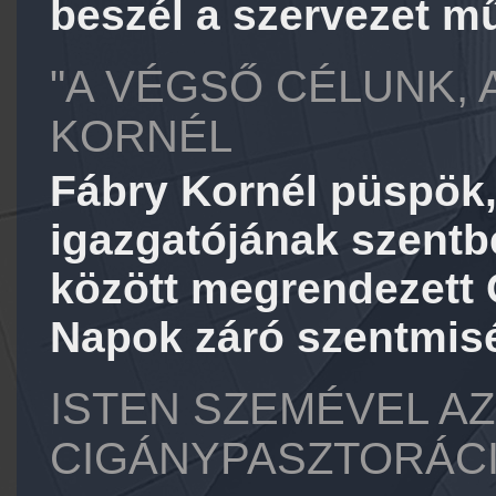
beszél a szervezet m
"A VÉGSŐ CÉLUNK, 
KORNÉL
Fábry Kornél püspök, 
igazgatójának szentb
között megrendezett O
Napok záró szentmisé
ISTEN SZEMÉVEL AZ
CIGÁNYPASZTORÁC