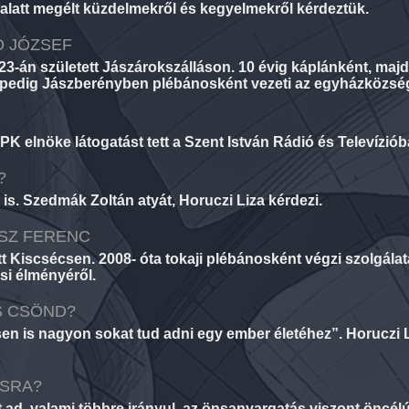
k alatt megélt küzdelmekről és kegyelmekről kérdeztük.
Ó JÓZSEF
23-án született Jászárokszálláson. 10 évig káplánként, maj
pedig Jászberényben plébánosként vezeti az egyházközsé
 elnöke látogatást tett a Szent István Rádió és Televíziób
?
s. Szedmák Zoltán atyát, Horuczi Liza kérdezi.
ÉSZ FERENC
tt Kiscsécsen. 2008- óta tokaji plébánosként végzi szolgála
si élményéről.
S CSÖND?
ésen is nagyon sokat tud adni egy ember életéhez”. Horuczi L
SRA?
d, valami többre irányul, az önsanyargatás viszont öncélú. 