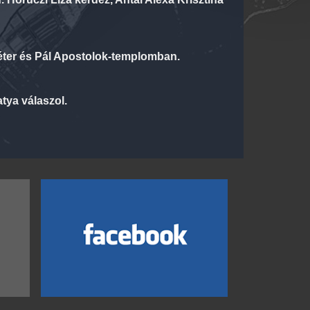
Péter és Pál Apostolok-templomban.
tya válaszol.