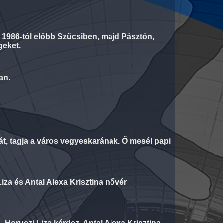
d 1986-tól előbb Szücsiben, majd Pásztón,
geket.
an.
tát, tagja a város vegyeskarának. Ő mesél papi
iza és Antal Alexa Krisztina nővér
Horuczi Liza kérdez, Antal Alexa Krisztina